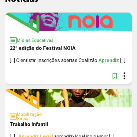
Mídias Educativas
22ª edição do Festival NOIA
[...] Cientista: Inscrições abertas Coalizão
Aprendiz
[...]
Mobilização
Social
Trabalho Infantil
[...] .
Aprendiz
Legal
aprendiz-legal.jpg banner [...]