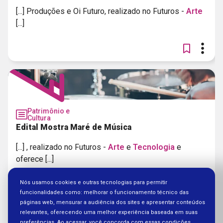
[...] Produções e Oi Futuro, realizado no Futuros -
Arte
[...]
Patrimônio e
Cultura
Edital Mostra Maré de Música
[...] , realizado no Futuros -
Arte
e
Tecnologia
e
oferece [...]
Nós usamos cookies e outras tecnologias para permitir
funcionalidades como: melhorar o funcionamento técnico das
páginas web, mensurar a audiência dos sites e apresentar conteúdos
relevantes, oferecendo uma melhor experiência baseada em suas
preferências. Ao acessar, você concorda com essas condições.