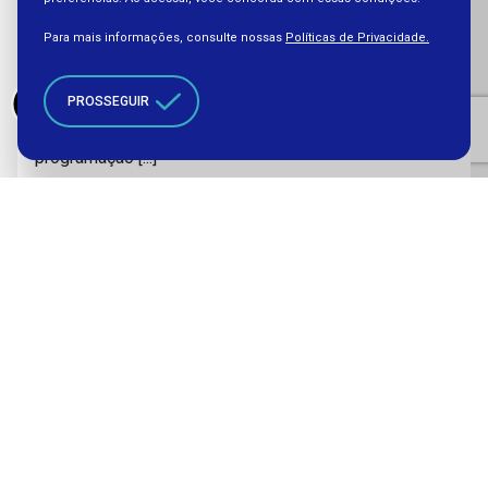
Para mais informações, consulte nossas
Políticas de Privacidade.
Patrimônio e
Cultura
Edital Mostra Maré de Música
PROSSEGUIR
[...] Futuros -
Arte
e
Tecnologia
e oferece uma
programação [...]
Vídeos