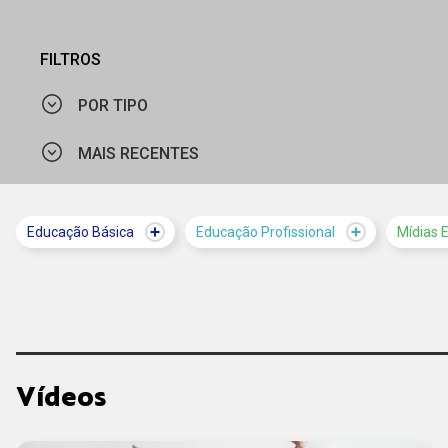
FILTROS
POR TIPO
MAIS RECENTES
VÍDEO
MAIS VISTOS
Educação Básica
Educação Profissional
Mídias 
MAIS RECENTES
Vídeos