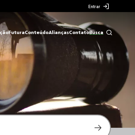
Entrar
ação
Futura
Conteúdo
Alianças
Contato
Busca