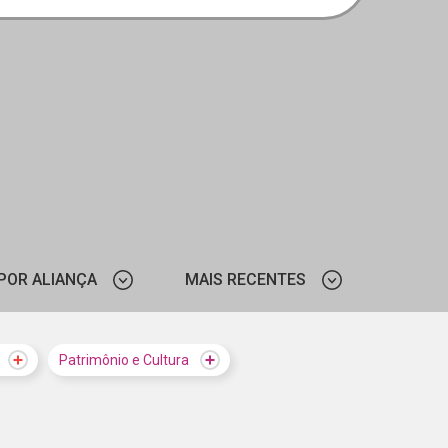
POR ALIANÇA
MAIS RECENTES
SESI-SP
MAIS VISTOS
Patrimônio e Cultura
DAÇÃO DE AMPARO À
MAIS RECENTES
A DO ESTADO DE SÃO
PAULO