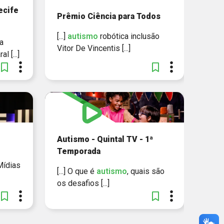
ecife
Prêmio Ciência para Todos
[...]
autismo
robótica inclusão
a
Vitor De Vincentis [...]
 [...]
Autismo - Quintal TV - 1ª
Temporada
Mídias
[...] O que é
autismo
, quais são
os desafios [...]