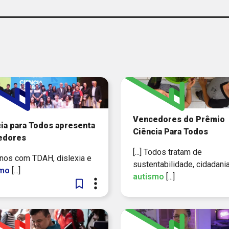
SE
VÍDEO
Vencedores do Prêmio
ia para Todos apresenta
Ciência Para Todos
edores
[...] Todos tratam de
alunos com TDAH, dislexia e
sustentabilidade, cidadania
smo
[...]
autismo
[...]