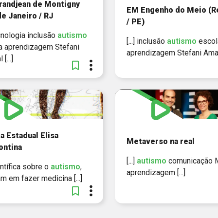
randjean de Montigny
EM Engenho do Meio (R
de Janeiro / RJ
/ PE)
tecnologia inclusão
autismo
[...] inclusão
autismo
escol
a aprendizagem Stefani
aprendizagem Stefani Amaral
[...]
a Estadual Elisa
Metaverso na real
ontina
[...]
autismo
comunicação 
científica sobre o
autismo
,
aprendizagem [...]
m em fazer medicina [...]