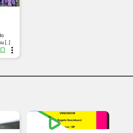
do
 [...]