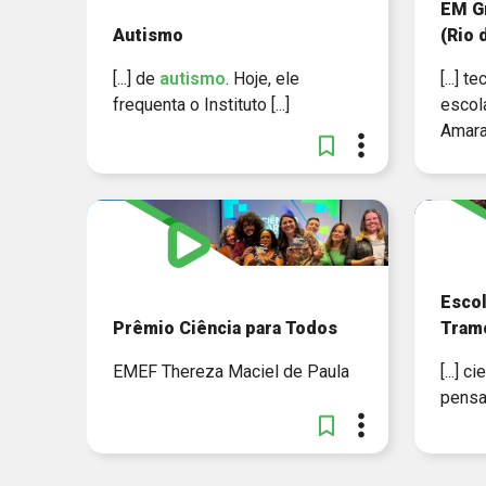
EM G
Autismo
(Rio 
[...] de
autismo
. Hoje, ele
[...] 
frequenta o Instituto [...]
escol
Amaral 
Escol
Prêmio Ciência para Todos
Tram
EMEF Thereza Maciel de Paula
[...] 
pensa