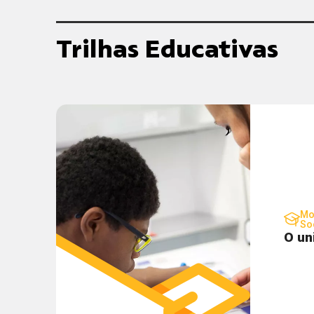
Trilhas Educativas
Mo
So
O un