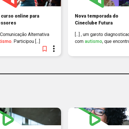
curso online para
Nova temporada do
essores
Cineclube Futura
da Comunicação Alternativa
[...] , um garoto diagnostica
tismo
. Participou [...]
com
autismo
, que encontrou