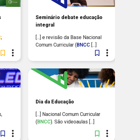
s
Seminário debate educação
integral
C
;
[...] e revisão da Base Nacional
Comum Curricular (
BNCC
[...]
Dia da Educação
,
[...] Nacional Comum Curricular
(
BNCC
). São videoaulas [...]