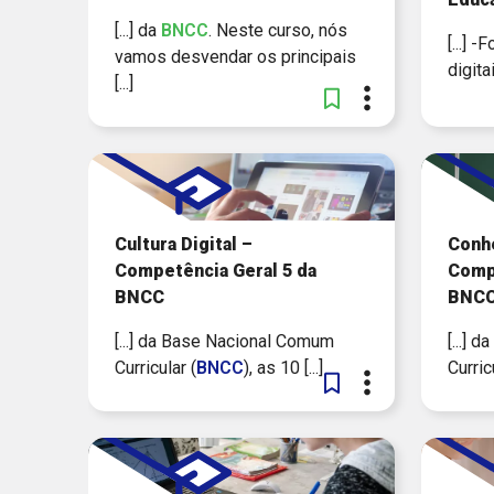
[...] da
BNCC
. Neste curso, nós
[...] 
vamos desvendar os principais
digita
[...]
Cultura Digital –
Conh
Competência Geral 5 da
Compe
BNCC
BNC
[...] da Base Nacional Comum
[...]
Curricular (
BNCC
), as 10 [...]
Curric