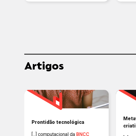
Artigos
Meta
Prontidão tecnológica
criat
[...] computacional da
BNCC