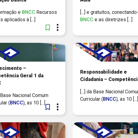
-Formação e
BNCC
Recursos
[...] e gratuitos, conectando
is aplicados à [...]
BNCC
e as diretrizes [...]
ecimento –
Responsabilidade e
tência Geral 1 da
Cidadania – Competênci
C
[...] da Base Nacional Com
 da Base Nacional Comum
Curricular (
BNCC
), as 10 [...
ular (
BNCC
), as 10 [...]