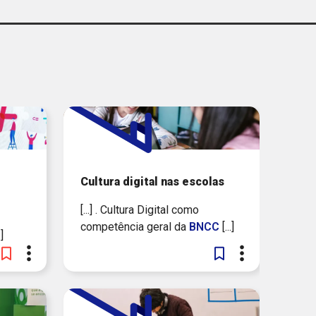
ITUTO BRASILEIRO DE
DESENVOLVIMENTO E
SUSTENTABILIDADE
DAÇÃO DE AMPARO À
A DO ESTADO DE SÃO
PAULO
FUNDAÇÃO ITAÚ
GLOBO
Cultura digital nas escolas
SI NACIONAL / SENAI
[...] . Cultura Digital como
NACIONAL
competência geral da
BNCC
[...]
]