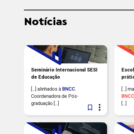
Notícias
Seminário Internacional SESI
Escol
de Educação
práti
[...] alinhados à
BNCC
.
[...] 
Coordenadora de Pós-
BNC
graduação [...]
[...]