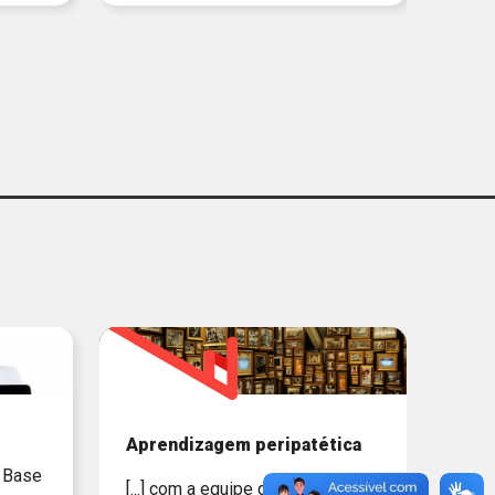
Aprendizagem peripatética
a Base
[...] com a equipe docente com