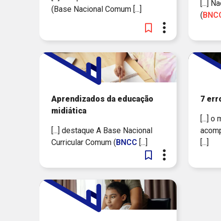
[...] 
(Base Nacional Comum [...]
(
BNC
Aprendizados da educação
7 er
midiática
[...] 
[...] destaque A Base Nacional
acomp
Curricular Comum (
BNCC
[...]
[...]