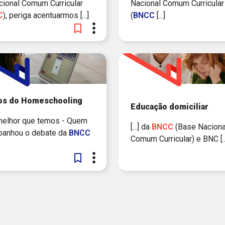
Nacional Comum Curricular
Nacional Comum Curricular
C
), periga acentuarmos [...]
(
BNCC
[...]
ros do Homeschooling
Educação domiciliar
o melhor que temos - Quem
[...] da
BNCC
(Base Naciona
anhou o debate da
BNCC
Comum Curricular) e BNC [..