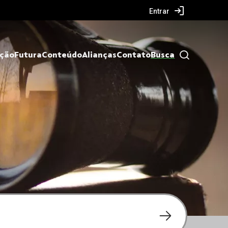
Entrar
ação
Futura
Conteúdo
Alianças
Contato
Busca