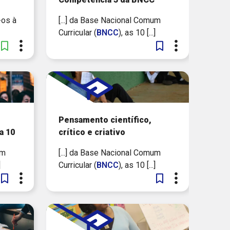
-os à
[...] da Base Nacional Comum
Curricular (
BNCC
), as 10 [...]
Pensamento científico,
a 10
crítico e criativo
um
[...] da Base Nacional Comum
]
Curricular (
BNCC
), as 10 [...]