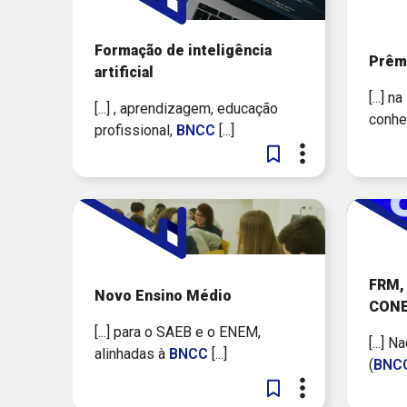
Formação de inteligência
Prêm
artificial
[...] na
[...] , aprendizagem, educação
conhec
profissional,
BNCC
[...]
FRM, 
Novo Ensino Médio
CON
[...] para o SAEB e o ENEM,
[...] 
alinhadas à
BNCC
[...]
(
BNC