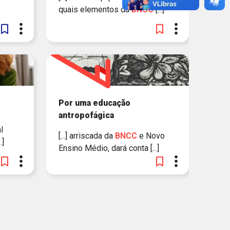
quais elementos da
BNCC
[...]
Por uma educação
antropofágica
l
[...] arriscada da
BNCC
e Novo
.]
Ensino Médio, dará conta [...]