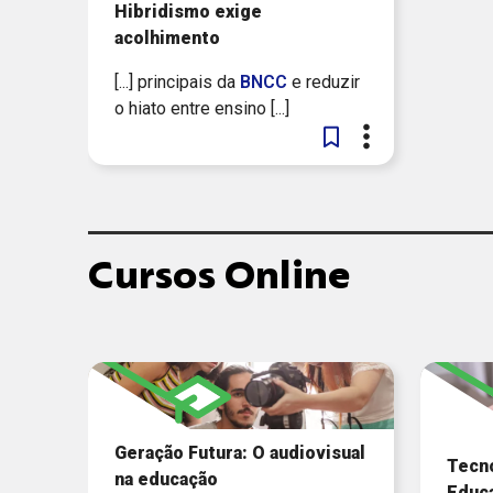
Hibridismo exige
acolhimento
[...] principais da
BNCC
e reduzir
o hiato entre ensino [...]
Cursos Online
Geração Futura: O audiovisual
Tecno
na educação
Educ