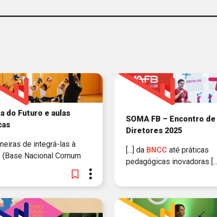
INST
MATERIAL PEDAGÓGICO
NOTÍCIA
FUN
PODCAST
PESQUIS
TRILHA
VÍDEO
a do Futuro e aulas
SOMA FB – Encontro de
cas
Diretores 2025
SE
maneiras de integrá-las à
[...] da
BNCC
até práticas
C
(Base Nacional Comum
pedagógicas inovadoras [...