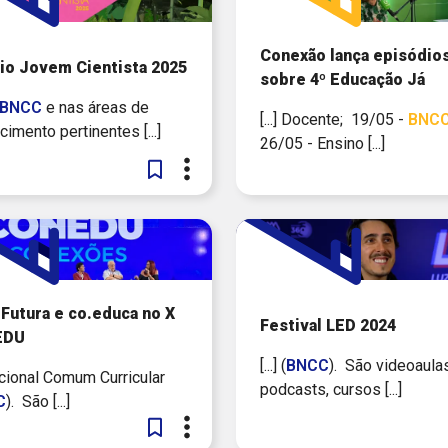
Conexão lança episódio
io Jovem Cientista 2025
sobre 4º Educação Já
BNCC
e nas áreas de
[...] Docente; 19/05 -
BNC
imento pertinentes [...]
26/05 - Ensino [...]
Futura e co.educa no X
Festival LED 2024
EDU
[...] (
BNCC
). São videoaulas
Nacional Comum Curricular
podcasts, cursos [...]
C
). São [...]