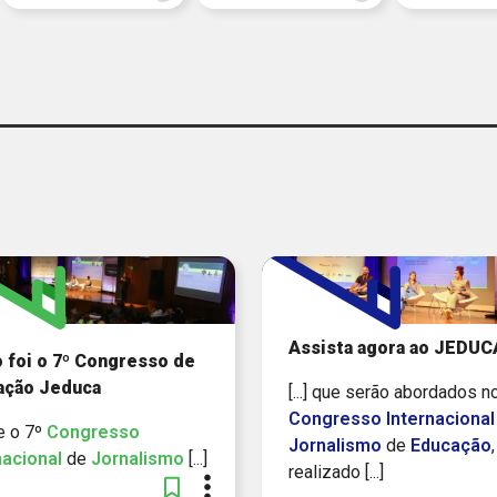
Assista agora ao JEDUC
foi o 7º Congresso de
ação Jeduca
[...] que serão abordados n
Congresso
Internacional
ue o 7º
Congresso
Jornalismo
de
Educação
,
nacional
de
Jornalismo
[...]
realizado [...]