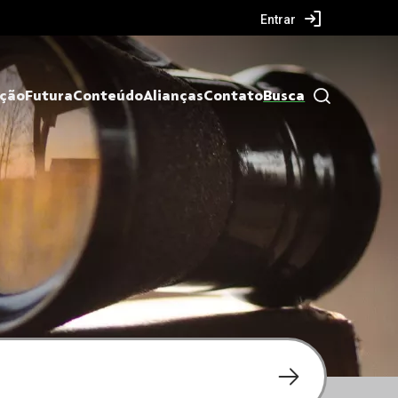
Entrar
ação
Futura
Conteúdo
Alianças
Contato
Busca