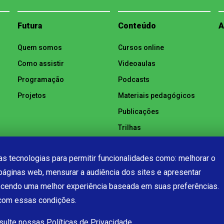
Futura
Conteúdo
A
Quem somos
Cursos online
Como assistir
Videoaulas
Programação
Podcasts
Projetos
Materiais pedagógicos
Publicações
Trilhas
Notícias
s tecnologias para permitir funcionalidades como: melhorar o
páginas web, mensurar a audiência dos sites e apresentar
ecendo uma melhor experiência baseada em suas preferências.
 com essas condições.
nsulte nossas
Políticas de Privacidade.