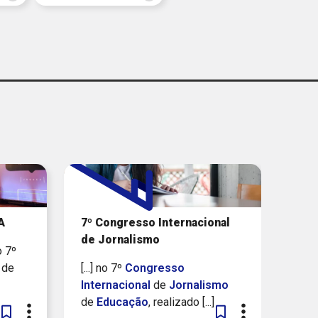
MAIS RECENTES
A
7º Congresso Internacional
de Jornalismo
o 7º
de
[...] no 7º
Congresso
Internacional
de
Jornalismo
de
Educação
, realizado [...]