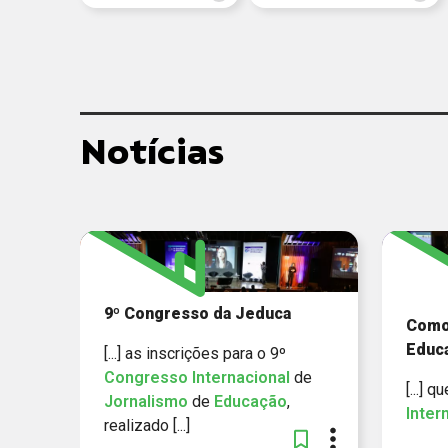
Notícias
9º Congresso da Jeduca
Como 
Educ
[...] as inscrições para o 9º
Congresso
Internacional
de
[...] q
Jornalismo
de
Educação
,
Inter
realizado [...]