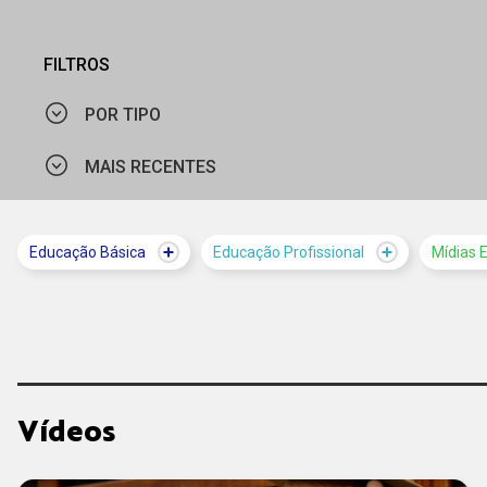
FILTROS
POR TIPO
MAIS RECENTES
VÍDEO
MAIS VISTOS
Educação Básica
Educação Profissional
Mídias 
MAIS RECENTES
Vídeos