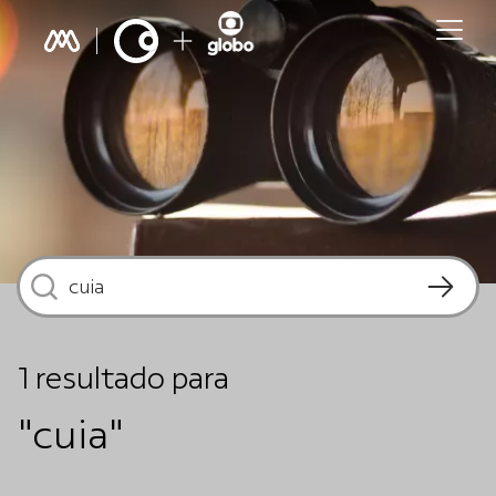
1
resultado
para
"cuia"