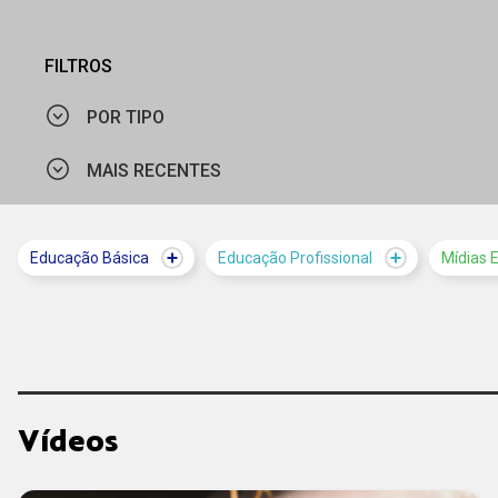
FILTROS
POR TIPO
MAIS RECENTES
VÍDEO
MAIS VISTOS
Educação Básica
Educação Profissional
Mídias 
MAIS RECENTES
Vídeos