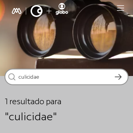
1
resultado
para
"culicidae"