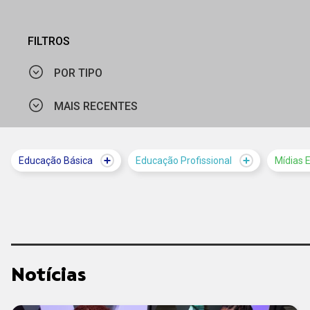
FILTROS
POR TIPO
MAIS RECENTES
NOTÍCIA
VÍDEO
MAIS VISTOS
Educação Básica
Educação Profissional
Mídias 
MAIS RECENTES
Notícias