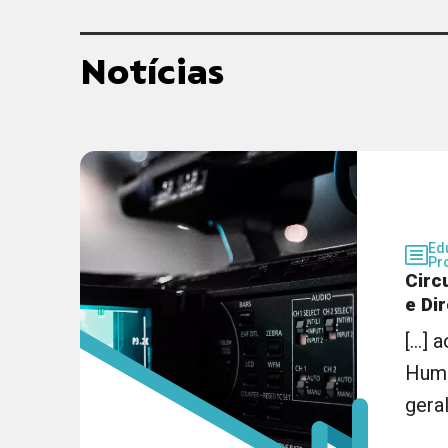
Notícias
Ed
Pr
Circ
e Di
[...]
Hum
geral 