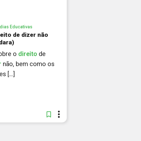
dias Educativas
reito de dizer não
dara)
 sobre o
direito
de
r
não, bem como os
s [...]