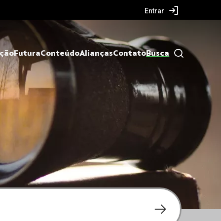
Entrar
ação
Futura
Conteúdo
Alianças
Contato
Busca