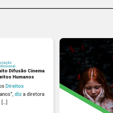
ucação
ofissional
uito Difusão Cinema
reitos Humanos
 aos
Direitos
anos”,
diz
a diretora
[...]