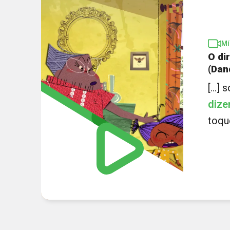
Mí
O di
(Dan
[...]
dize
toque