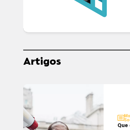
Artigos
Mo
So
Que 