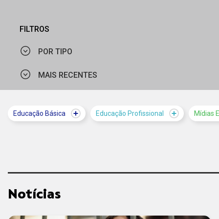
FILTROS
POR TIPO
MAIS RECENTES
NOTÍCIA
MAIS VISTOS
Educação Básica
Educação Profissional
Mídias 
MAIS RECENTES
Notícias