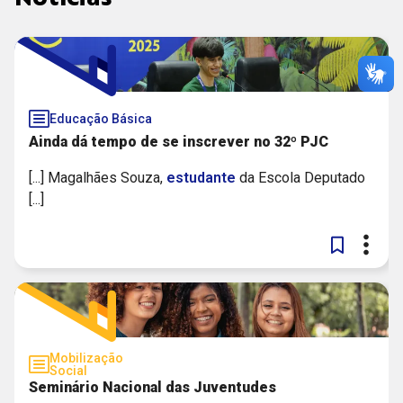
NOTÍCIA
CIEDS
PODCAST
FUNDAÇÃO ITAÚ
PUBLICAÇÃO
UNICEF
Educação Básica
SOLUÇÃO
Ainda dá tempo de se inscrever no 32º PJC
VALE
[...] Magalhães Souza,
estudante
da Escola Deputado
TRILHA
GLOBO
[...]
VÍDEO
SESI NACIONAL / SENAI NACIONAL
Mobilização
Social
Seminário Nacional das Juventudes