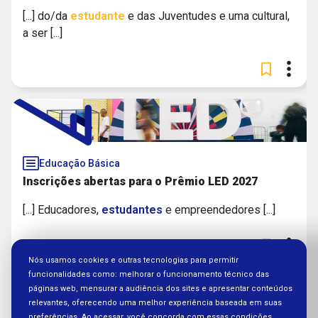
[...] do/da
estudante
e das Juventudes e uma cultural,
a ser [...]
Educação Básica
Inscrições abertas para o Prêmio LED 2027
[...] Educadores,
estudantes
e empreendedores [...]
Nós usamos cookies e outras tecnologias para permitir
funcionalidades como: melhorar o funcionamento técnico das
páginas web, mensurar a audiência dos sites e apresentar conteúdos
relevantes, oferecendo uma melhor experiência baseada em suas
preferências. Ao acessar, você concorda com essas condições.