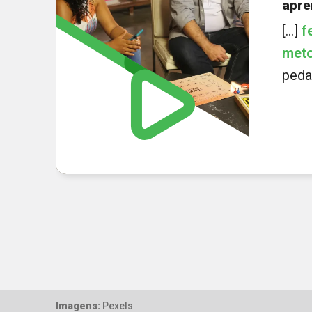
apre
[...]
f
meto
pedag
Imagens:
Pexels