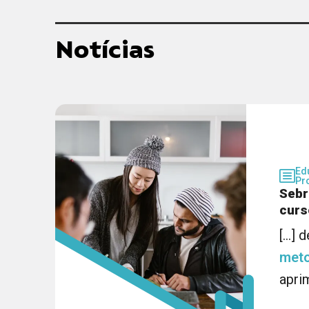
Notícias
Ed
Pr
Sebr
curs
[...] 
meto
aprim