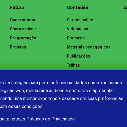
Futura
Conteúdo
A
Quem somos
Cursos online
Como assistir
Videoaulas
Programação
Podcasts
Projetos
Materiais pedagógicos
Publicações
Trilhas
Notícias
s tecnologias para permitir funcionalidades como: melhorar o
páginas web, mensurar a audiência dos sites e apresentar
ecendo uma melhor experiência baseada em suas preferências.
 com essas condições.
nsulte nossas
Políticas de Privacidade.