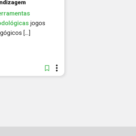
ndizagem
erramentas
dológicas
jogos
ógicos [...]