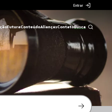
Entrar
ação
Futura
Conteúdo
Alianças
Contato
Busca