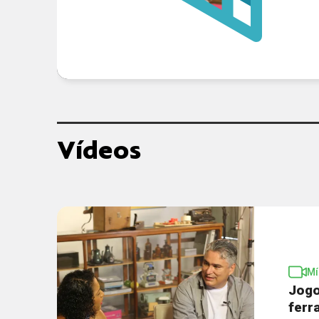
Vídeos
Mí
Jog
ferr