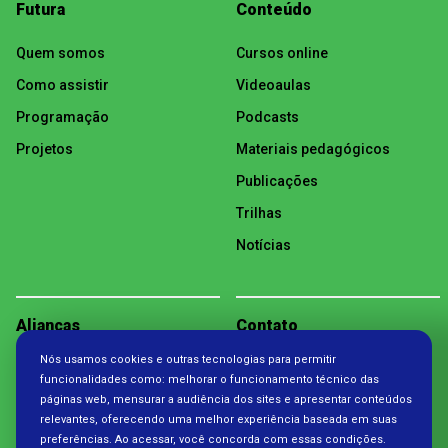
Futura
Conteúdo
Quem somos
Cursos online
Como assistir
Videoaulas
Programação
Podcasts
Projetos
Materiais pedagógicos
Publicações
Trilhas
Notícias
Alianças
Contato
Nós usamos cookies e outras tecnologias para permitir
Política de Privacidade
funcionalidades como: melhorar o funcionamento técnico das
páginas web, mensurar a audiência dos sites e apresentar conteúdos
relevantes, oferecendo uma melhor experiência baseada em suas
preferências. Ao acessar, você concorda com essas condições.