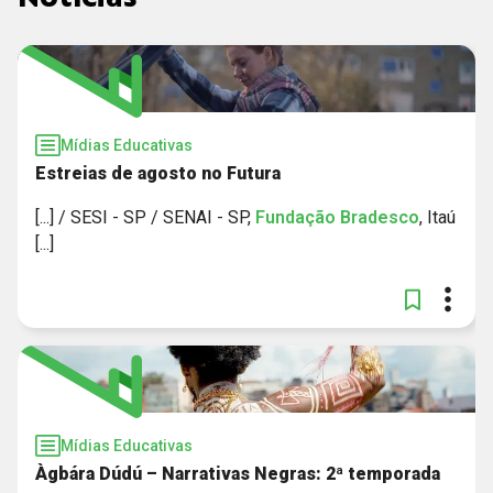
UNICEF
VALE
GLOBO
Mídias Educativas
Estreias de agosto no Futura
SESI NACIONAL / SENAI NACIONAL
[...] / SESI - SP / SENAI - SP,
Fundação
Bradesco
, Itaú
[...]
Mídias Educativas
Àgbára Dúdú – Narrativas Negras: 2ª temporada