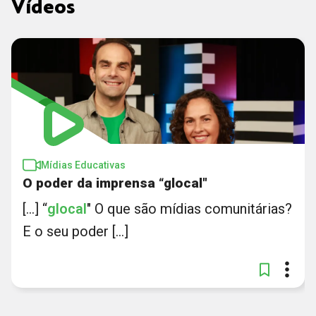
Vídeos
Mídias Educativas
O poder da imprensa “glocal"
[...] “
glocal
" O que são mídias comunitárias?
E o seu poder [...]