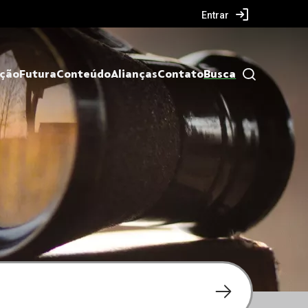
Entrar
ação
Futura
Conteúdo
Alianças
Contato
Busca