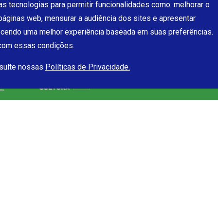
s tecnologias para permitir funcionalidades como: melhorar o
páginas web, mensurar a audiência dos sites e apresentar
ecendo uma melhor experiência baseada em suas preferências.
 com essas condições.
nsulte nossas
Políticas de Privacidade.
Futura
Conteúdo
A
Quem somos
Cursos online
Como assistir
Videoaulas
Programação
Podcasts