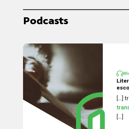
Podcasts
Mí
Lite
esco
[...]
tran
[...]