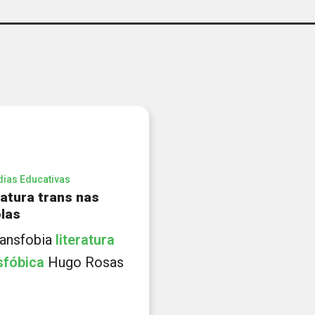
dias Educativas
ratura trans nas
las
 transfobia
literatura
sfóbica
Hugo Rosas