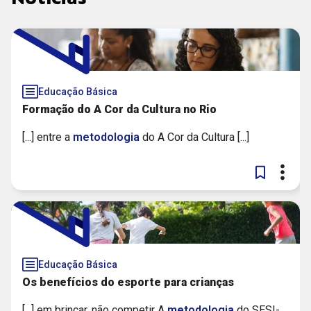
PODCAST
FUNDAÇÃO ITAÚ
PUBLICAÇÃO
UNICEF
SOLUÇÃO
GLOBO
Educação Básica
VÍDEO
Formação do A Cor da Cultura no Rio
SESI NACIONAL / SENAI NACIONAL
[...] entre a
metodologia
do A Cor da Cultura [...]
Educação Básica
Os benefícios do esporte para crianças
[...] em brincar, não competir A
metodologia
do SESI-