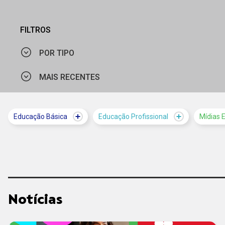
FILTROS
POR TIPO
MAIS RECENTES
PROGRAMAÇÃO
NOTÍCIA
MAIS VISTOS
Educação Básica
Educação Profissional
Mídias 
SOLUÇÃO
MAIS RECENTES
VÍDEO
Notícias