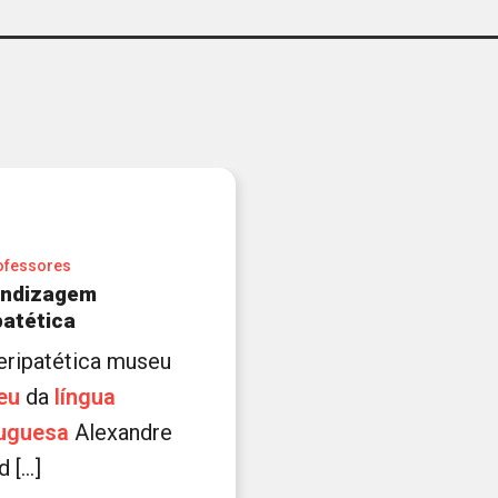
ofessores
endizagem
patética
 peripatética museu
eu
da
língua
uguesa
Alexandre
 [...]