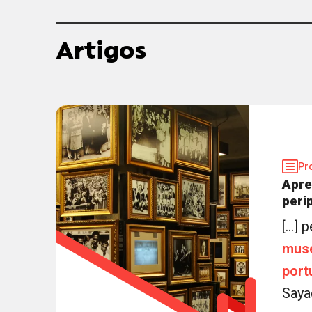
Artigos
Pr
Apr
peri
[...]
mus
port
Sayad