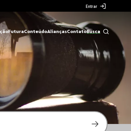
Entrar
ação
Futura
Conteúdo
Alianças
Contato
Busca