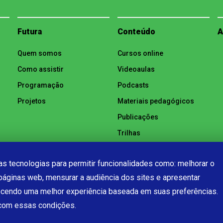
Futura
Conteúdo
A
Quem somos
Cursos online
Como assistir
Videoaulas
Programação
Podcasts
Projetos
Materiais pedagógicos
Publicações
Trilhas
Notícias
s tecnologias para permitir funcionalidades como: melhorar o
páginas web, mensurar a audiência dos sites e apresentar
ecendo uma melhor experiência baseada em suas preferências.
 com essas condições.