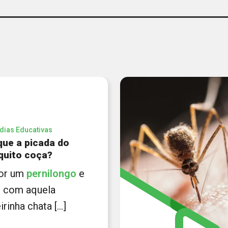
dias Educativas
que a picada do
uito coça?
 por um
pernilongo
e
u com aquela
rinha chata [...]