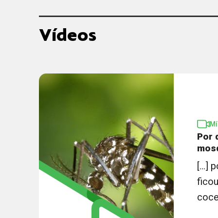
Vídeos
Mí
Por 
mosq
[...]
fico
cocei