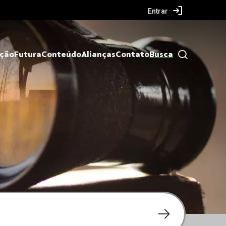
Entrar
ação
Futura
Conteúdo
Alianças
Contato
Busca