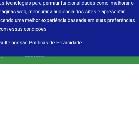
s tecnologias para permitir funcionalidades como: melhorar o
páginas web, mensurar a audiência dos sites e apresentar
ecendo uma melhor experiência baseada em suas preferências.
 com essas condições.
nsulte nossas
Políticas de Privacidade.
Futura
Conteúdo
A
Quem somos
Cursos online
Como assistir
Videoaulas
Programação
Podcasts