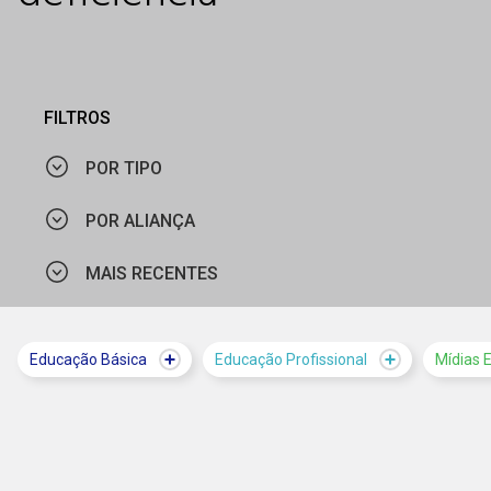
FILTROS
POR TIPO
POR ALIANÇA
ARTIGO
MAIS RECENTES
SESI-SP
CURSO
FUNDAÇÃO ITAÚ
PROGRAMAÇÃO
MAIS VISTOS
Educação Básica
Educação Profissional
Mídias 
GLOBO
MATERIAL PEDAGÓGICO
MAIS RECENTES
SESI NACIONAL / SENAI NACIONAL
NOTÍCIA