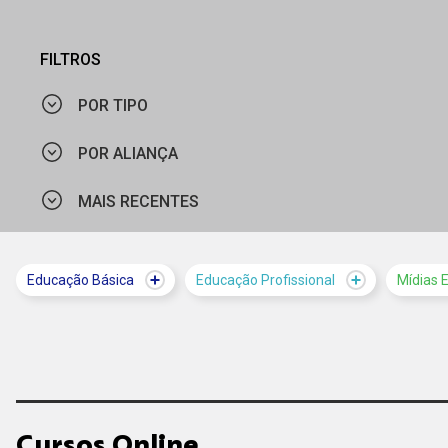
FILTROS
POR TIPO
POR ALIANÇA
CURSO
MAIS RECENTES
SESI NACIONAL / SENAI NACIONAL
VÍDEO
MAIS VISTOS
Educação Básica
Educação Profissional
Mídias 
MAIS RECENTES
Cursos Online