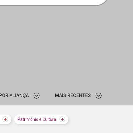
POR ALIANÇA
MAIS RECENTES
THE FREEDOM FUND
MAIS VISTOS
Patrimônio e Cultura
GOOGLE
MAIS RECENTES
CHILDHOOD BRASIL