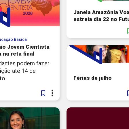
 sem violência rede de
eção
proteção
[...]