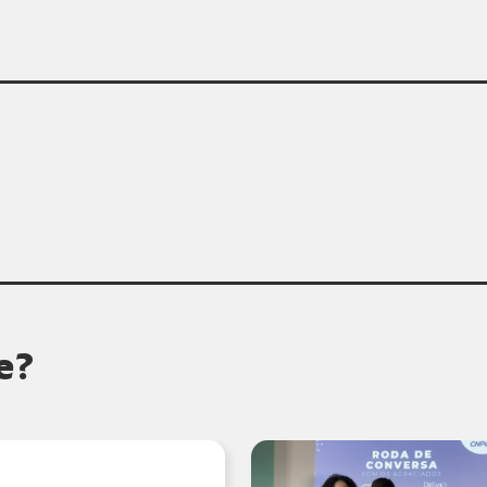
PUBLICAÇÃO
VÍDEO
FUND
bilização
cial
anha Pule, Brinque
ide
 pule, brinque e cuide
eção
infantil
[...]