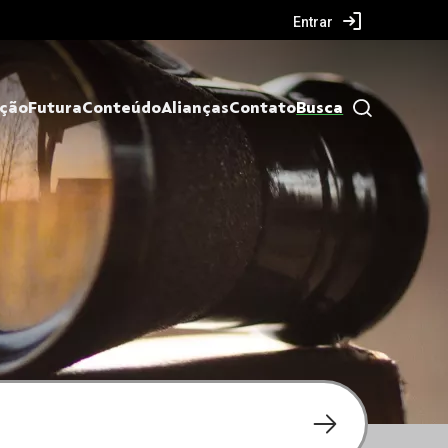
Entrar
ação
Futura
Conteúdo
Alianças
Contato
Busca