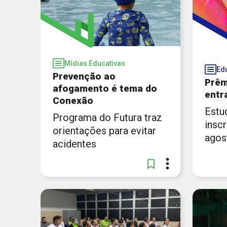
[...]
prot
Imagens:
Pexels