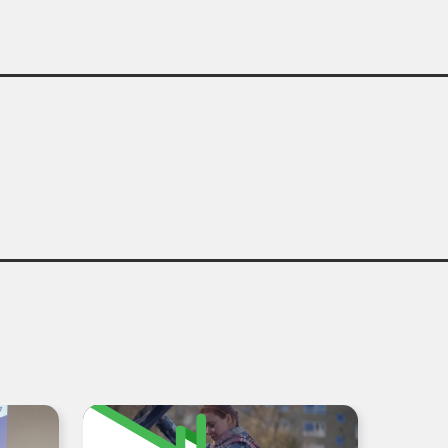
UNICEF
INSTAGRAM
AÇÃO MARIA CECÍLIA
SOUTO VIDIGAL
FACEBOOK
Mobilização
Social
Crescer sem Violência
[...]
proteção
infantil
18
de maio jaquelinesuarez
[...]