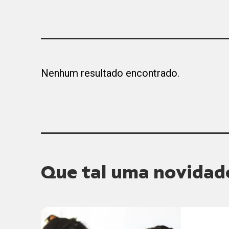
Notícias
Mo
So
Camp
e Cu
[...]
prot