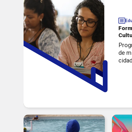
Publicações
Míd
Gibi