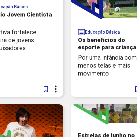
Futura
Conteúdo
A
Quem somos
Cursos online
Como assistir
Videoaulas
Programação
Podcasts
Projetos
Materiais pedagógicos
Publicações
Trilhas
Notícias