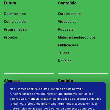
Futura
Conteúdo
Quem somos
Cursos online
Como assistir
Videoaulas
Programação
Podcasts
Projetos
Materiais pedagógicos
Publicações
Trilhas
Notícias
Alianças
Contato
Nós usamos cookies e outras tecnologias para permitir
Política de Privacidade
funcionalidades como: melhorar o funcionamento técnico das
páginas web, mensurar a audiência dos sites e apresentar conteúdos
relevantes, oferecendo uma melhor experiência baseada em suas
preferências. Ao acessar, você concorda com essas condições.