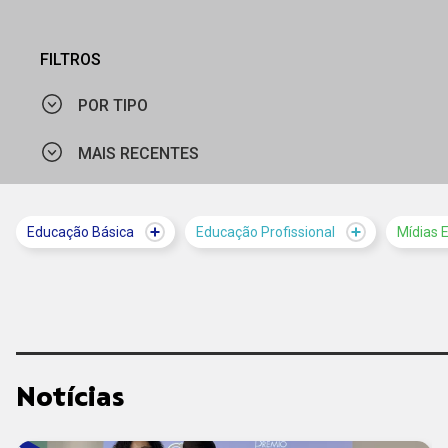
FILTROS
POR TIPO
MAIS RECENTES
ARTIGO
NOTÍCIA
MAIS VISTOS
Educação Básica
Educação Profissional
Mídias 
MAIS RECENTES
Notícias