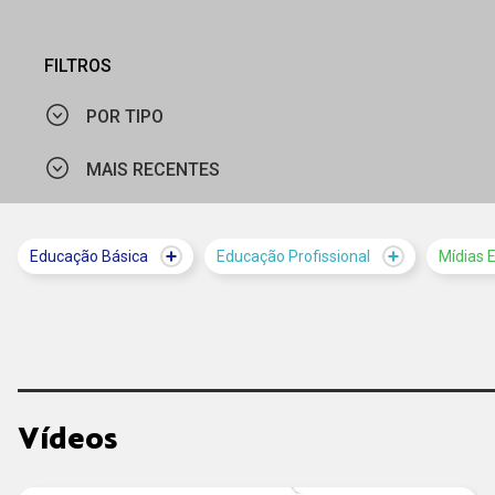
FILTROS
POR TIPO
MAIS RECENTES
VÍDEO
MAIS VISTOS
Educação Básica
Educação Profissional
Mídias 
MAIS RECENTES
Vídeos