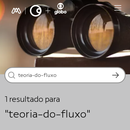
1
resultado
para
"teoria-do-fluxo"