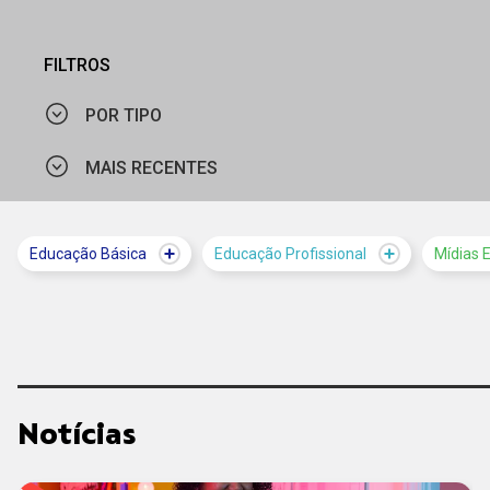
FILTROS
POR TIPO
MAIS RECENTES
NOTÍCIA
VÍDEO
MAIS VISTOS
Educação Básica
Educação Profissional
Mídias 
MAIS RECENTES
Notícias