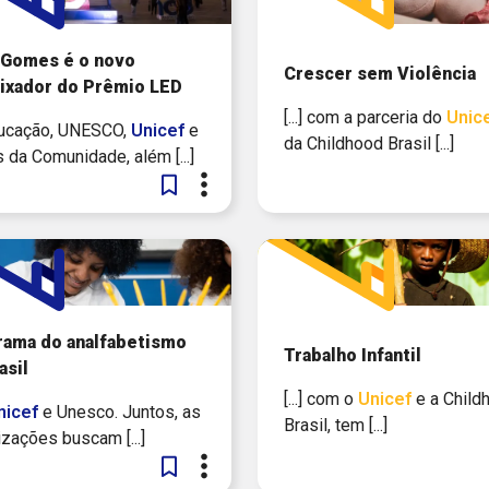
 Gomes é o novo
Crescer sem Violência
ixador do Prêmio LED
[...] com a parceria do
Unic
 Educação, UNESCO,
Unicef
e
da Childhood Brasil [...]
 da Comunidade, além [...]
rama do analfabetismo
Trabalho Infantil
asil
[...] com o
Unicef
e a Child
nicef
e Unesco. Juntos, as
Brasil, tem [...]
zações buscam [...]