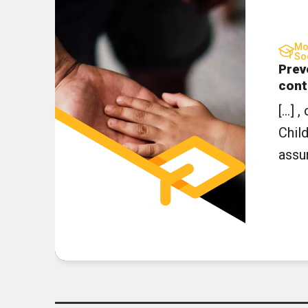
Mo
So
Prev
cont
[...] ,
Chil
assum