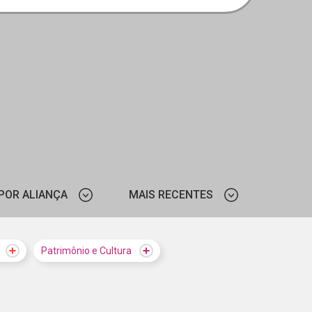
POR ALIANÇA
MAIS RECENTES
SESI-SP
MAIS VISTOS
Patrimônio e Cultura
THE FREEDOM FUND
MAIS RECENTES
GOOGLE