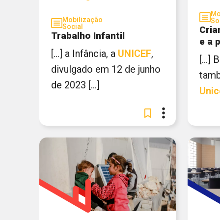
Mo
Mobilização
So
Social
Cria
Trabalho Infantil
e a 
[...] a Infância, a
UNICEF
,
[...]
divulgado em 12 de junho
tamb
de 2023 [...]
Unic