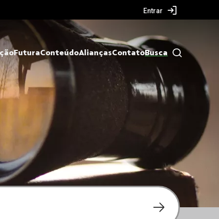
Entrar
ação
Futura
Conteúdo
Alianças
Contato
Busca