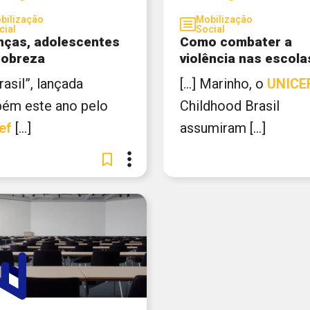
bilização
Mobilização
cial
Social
nças, adolescentes
Como combater a
pobreza
violência nas escola
 Brasil”, lançada
[...] Marinho, o
UNICE
ém este ano pelo
Childhood Brasil
ef
[...]
assumiram [...]