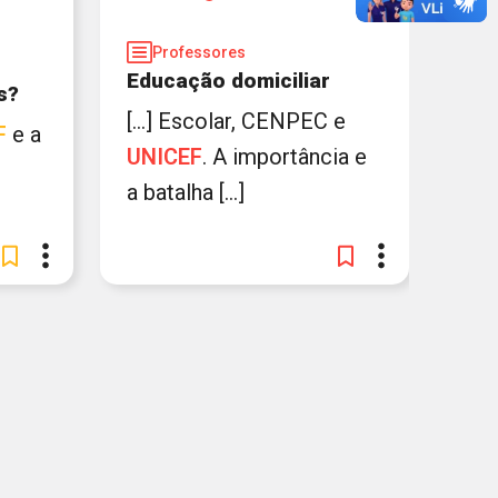
Professores
Educação domiciliar
s?
[...] Escolar, CENPEC e
F
e a
UNICEF
. A importância e
a batalha [...]