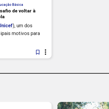
ucação Básica
safio de voltar à
la
Unicef
), um dos
cipais motivos para