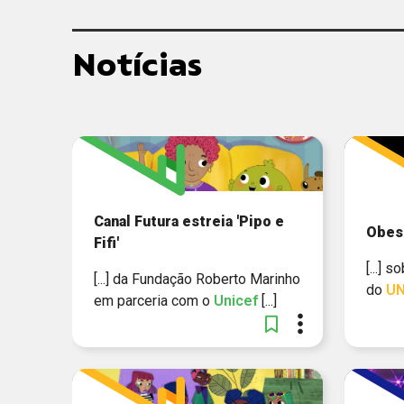
Notícias
Canal Futura estreia 'Pipo e
Obesi
Fifi'
[...] 
[...] da Fundação Roberto Marinho
do
UN
em parceria com o
Unicef
[...]