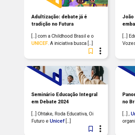
Adultização: debate já é
João
tradição no Futura
emba
[...] com a Childhood Brasil e o
[...]
UNICEF
. A iniciativa busca [...]
Vozes
Seminário Educação Integral
Pano
em Debate 2024
no Br
[...] Ohtake, Roda Educativa, Oi
[...] ,
U
Futuro e
Unicef
[...]
organi