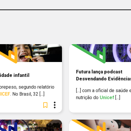
ORGANI
LANDPAGE
MATERIAL PEDAGÓGICO
NOTÍCIA
PODCAST
PUBLICAÇÃO
Futura lança podcast
dade infantil
Desvendando Evidência
VÍDEO
sobrepeso, segundo relatório
[...] com a oficial de saúde 
ICEF
. No Brasil, 32 [...]
nutrição do
Unicef
[...]
FUND