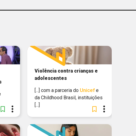
ZAÇÃO DOS ESTADOS
IBERO-AMERICANOS
CIEDS
CHILDHOOD BRASIL
FUNDAÇÃO ITAÚ
Violência contra crianças e
UNICEF
adolescentes
s
INSTAGRAM
[...] com a parceria do
Unicef
e
e
da Childhood Brasil, instituições
GLOBO
[...]
AÇÃO MARIA CECÍLIA
SOUTO VIDIGAL
FACEBOOK