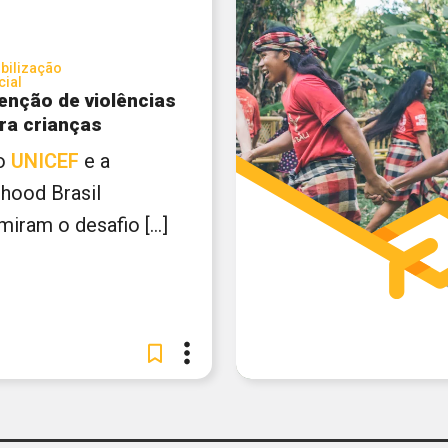
bilização
cial
enção de violências
ra crianças
 o
UNICEF
e a
dhood Brasil
iram o desafio [...]