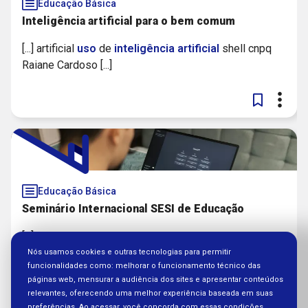
Educação Básica
Inteligência artificial para o bem comum
[...] artificial
uso
de
inteligência
artificial
shell cnpq
Raiane Cardoso [...]
Educação Básica
Seminário Internacional SESI de Educação
[...] da
inteligência
artificial
no contexto educacional
[...]
Nós usamos cookies e outras tecnologias para permitir
funcionalidades como: melhorar o funcionamento técnico das
páginas web, mensurar a audiência dos sites e apresentar conteúdos
relevantes, oferecendo uma melhor experiência baseada em suas
preferências. Ao acessar, você concorda com essas condições.