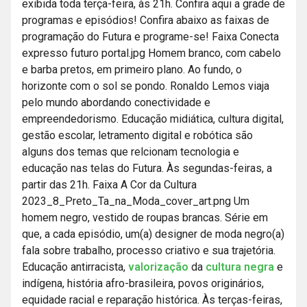
exibida toda terça-feira, às 21h. Confira aqui a grade de
programas e episódios! Confira abaixo as faixas de
programação do Futura e programe-se! Faixa Conecta
expresso futuro portal.jpg Homem branco, com cabelo
e barba pretos, em primeiro plano. Ao fundo, o
horizonte com o sol se pondo. Ronaldo Lemos viaja
pelo mundo abordando conectividade e
empreendedorismo. Educação midiática, cultura digital,
gestão escolar, letramento digital e robótica são
alguns dos temas que relcionam tecnologia e
educação nas telas do Futura. Às segundas-feiras, a
partir das 21h. Faixa A Cor da Cultura
2023_8_Preto_Ta_na_Moda_cover_art.png Um
homem negro, vestido de roupas brancas. Série em
que, a cada episódio, um(a) designer de moda negro(a)
fala sobre trabalho, processo criativo e sua trajetória.
Educação antirracista,
valorização
da
cultura
negra
e
indígena, história afro-brasileira, povos originários,
equidade racial e reparação histórica. Às terças-feiras,