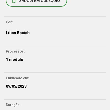
SALVAR EM COLEÇÕES
Delimitando o tipo de pesquisa
Por:
Comunicando os resultados da pesquisa
Lilian Bacich
Processos:
1
módulo
Publicado em:
09/05/2023
Duração: