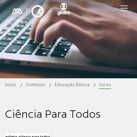
Início
Conteúdo
Educação Básica
Curso
Ciência Para Todos
prêmio ciência para todos