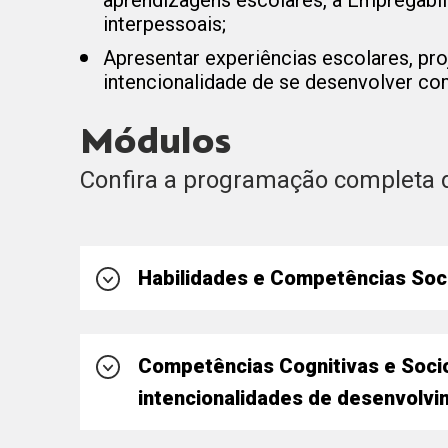
aprendizagens escolares, a Empregabil
interpessoais;
Apresentar experiências escolares, pr
intencionalidade de se desenvolver c
Módulos
Confira a programação completa 
Habilidades e Competências Soc
Competências Socioemocionais e a Escol
Competências Cognitivas e Socio
intencionalidades de desenvolv
Aprofundamentos: Modelos, Circumplexos