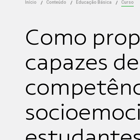
Início
Conteúdo
Educação Básica
Curso
Como propo
capazes de
competênc
socioemoci
estudante