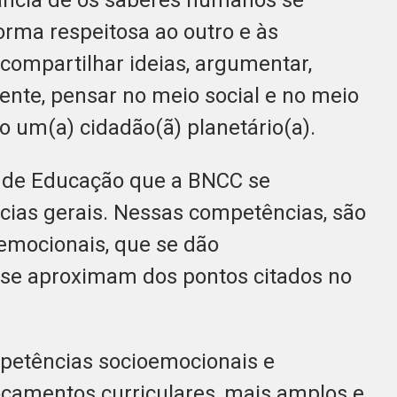
ância de os saberes humanos se
rma respeitosa ao outro e às
 compartilhar ideias, argumentar,
amente, pensar no meio social e no meio
 um(a) cidadão(ã) planetário(a).
l de Educação que a BNCC se
ias gerais. Nessas competências, são
emocionais, que se dão
e se aproximam dos pontos citados no
petências socioemocionais e
ocamentos curriculares, mais amplos e