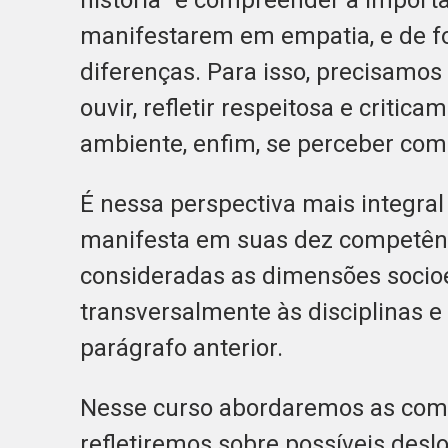
história” é compreender a import
manifestarem em empatia, e de fo
diferenças. Para isso, precisamos
ouvir, refletir respeitosa e critic
ambiente, enfim, se perceber como
É nessa perspectiva mais integra
manifesta em suas dez competênc
consideradas as dimensões socio
transversalmente às disciplinas 
parágrafo anterior.
Nesse curso abordaremos as com
refletiremos sobre possíveis desl