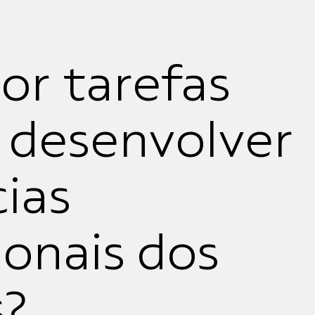
r tarefas
 desenvolver
ias
onais dos
s?