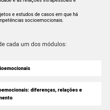
idade e as relações intrapessoais e
ojetos e estudos de casos em que há
ompetências socioemocionais.
de cada um dos módulos:
ioemocionais
a
emocionais: diferenças, relações e
imento
 e Perspectivas Teóricas