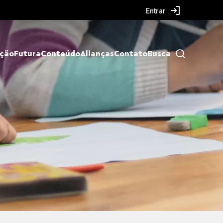
Entrar
ação
Futura
Conteúdo
Alianças
Contato
Busca