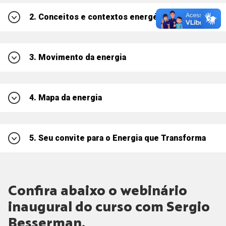
Introdução
2. Conceitos e contextos energéticos
Ambientação - Marcações pelo caminho
Eficiência energética
3. Movimento da energia
Como sua energia se transforma
Transformando ideias em ideais
Formas de energia e conversões
Transformando energia em ação
4. Mapa da energia
Recursos energéticos
Sapiens e energia
Um convite à transformação
Cadeias e sistemas energéticos
5. Seu convite para o Energia que Transforma
Práticas que transformam
Hábitos e Padrões de Consumo de Energia
Conservação de energia e desenvolvimento sustentável
Matrizes Energéticas
Confira abaixo o webinário
Visão de futuro
inaugural do curso com Sergio
Besserman.