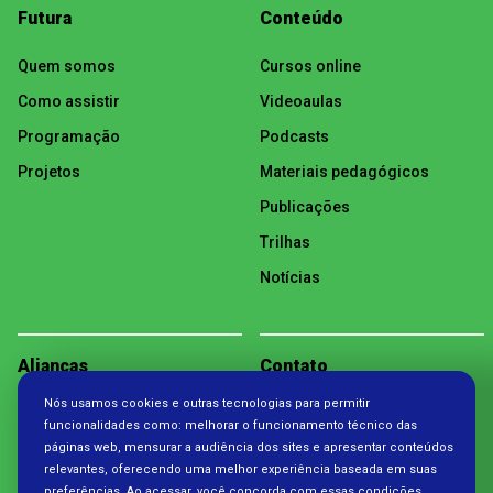
Futura
Conteúdo
Quem somos
Cursos online
Como assistir
Videoaulas
Programação
Podcasts
Projetos
Materiais pedagógicos
Publicações
Trilhas
Notícias
Alianças
Contato
Nós usamos cookies e outras tecnologias para permitir
Política de Privacidade
funcionalidades como: melhorar o funcionamento técnico das
páginas web, mensurar a audiência dos sites e apresentar conteúdos
relevantes, oferecendo uma melhor experiência baseada em suas
preferências. Ao acessar, você concorda com essas condições.