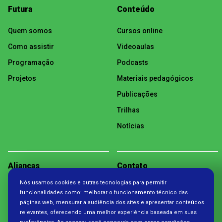
Futura
Conteúdo
Quem somos
Cursos online
Como assistir
Videoaulas
Programação
Podcasts
Projetos
Materiais pedagógicos
Publicações
Trilhas
Notícias
Alianças
Contato
Nós usamos cookies e outras tecnologias para permitir
Política de Privacidade
funcionalidades como: melhorar o funcionamento técnico das
páginas web, mensurar a audiência dos sites e apresentar conteúdos
relevantes, oferecendo uma melhor experiência baseada em suas