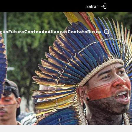
Entrar
ação
Futura
Conteúdo
Alianças
Contato
Busca