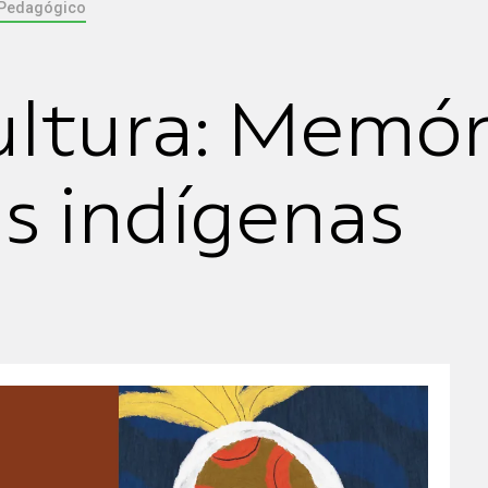
 Pedagógico
ultura: Memór
as indígenas