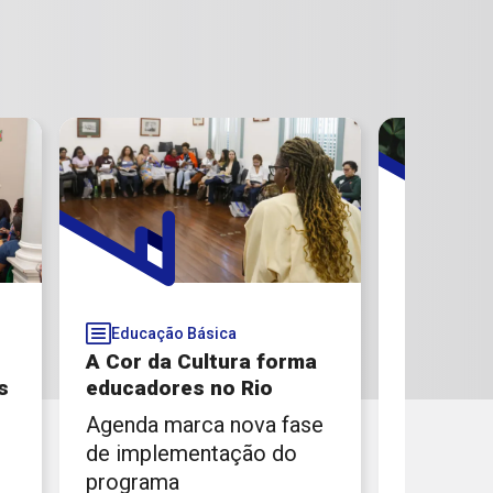
Educação Básica
Educaçã
A Cor da Cultura forma
Memória 
s
educadores no Rio
afro-bra
Agenda marca nova fase
Livro mo
de implementação do
origem af
programa