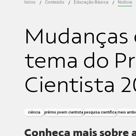
Início
Conteúdo
Educação Básica
Notícia
Mudanças c
tema do P
Cientista 
ciência
prêmio jovem cientista
pesquisa científica
meio ambi
Conheça mais sobre a