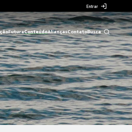
Entrar
ação
Futura
Conteúdo
Alianças
Contato
Busca