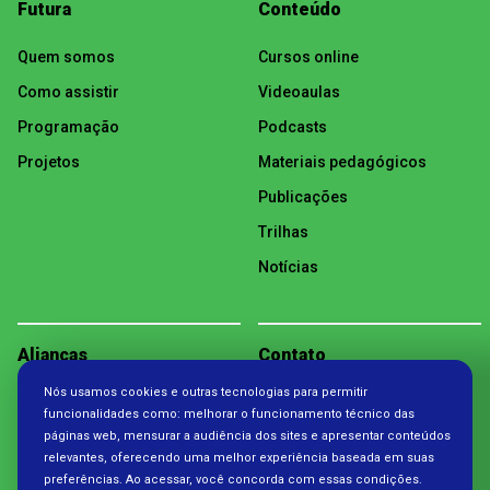
Futura
Conteúdo
Quem somos
Cursos online
Como assistir
Videoaulas
Programação
Podcasts
Projetos
Materiais pedagógicos
Publicações
Trilhas
Notícias
Alianças
Contato
Nós usamos cookies e outras tecnologias para permitir
Política de Privacidade
funcionalidades como: melhorar o funcionamento técnico das
páginas web, mensurar a audiência dos sites e apresentar conteúdos
relevantes, oferecendo uma melhor experiência baseada em suas
preferências. Ao acessar, você concorda com essas condições.