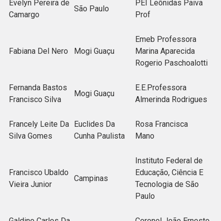
Evelyn Pereira de
PEI Leônidas Paiva
São Paulo
Camargo
Prof
Emeb Professora
Fabiana Del Nero
Mogi Guaçu
Marina Aparecida
Rogerio Paschoalotti
Fernanda Bastos
E.E.Professora
Mogi Guaçu
Francisco Silva
Almerinda Rodrigues
Francely Leite Da
Euclides Da
Rosa Francisca
Silva Gomes
Cunha Paulista
Mano
Instituto Federal de
Francisco Ubaldo
Educação, Ciência E
Campinas
Vieira Junior
Tecnologia de São
Paulo
Galdino Carlos Da
Coronel João Ernesto