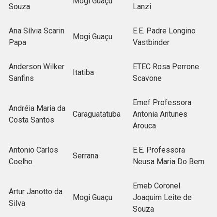
Mogi Guaçu
Souza
Lanzi
Ana Sílvia Scarin
E.E. Padre Longino
Mogi Guaçu
Papa
Vastbinder
Anderson Wilker
ETEC Rosa Perrone
Itatiba
Sanfins
Scavone
Emef Professora
Andréia Maria da
Caraguatatuba
Antonia Antunes
Costa Santos
Arouca
Antonio Carlos
E.E. Professora
Serrana
Coelho
Neusa Maria Do Bem
Emeb Coronel
Artur Janotto da
Mogi Guaçu
Joaquim Leite de
Silva
Souza