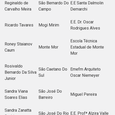
Reginaldo de
São Bernardo Do
E.E Santa Dalmolin
Carvalho Meira
Campo
Demarchi
E.E. Dr. Oscar
Ricardo Tavares
Mogi Mirim
Rodrigues Alves
Escola Técnica
Roney Staianov
Monte Mor
Estadual de Monte
Caum
Mor
Rosivaldo
São Caetano Do
Emefm Arquiteto
Bernardo Da Silva
Sul
Oscar Niemeyer
Junior
Sandra Viana
São José Do
Miguel Pereira
Soares Elias
Barreiro
Sandra Zanatta
São José Do Rio
E.E. Profª Alzira Valle