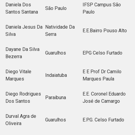
Daniela Dos
IFSP Campus São
São Paulo
Santos Santana
Paulo
Daniela Jesus Da
Natividade Da
E.E.Bairro Pouso Alto
Silva
Serra
Dayane Da Silva
Guarulhos
EPG Celso Furtado
Bezerra
Diego Vitale
E E Prof Dr Camilo
Indaiatuba
Marques
Marques Paula
Diego Rodrigues
E.E. Coronel Eduardo
Paraibuna
Dos Santos
José de Camargo
Durval Agra de
Guarulhos
E.P.G. Celso Furtado
Oliveira