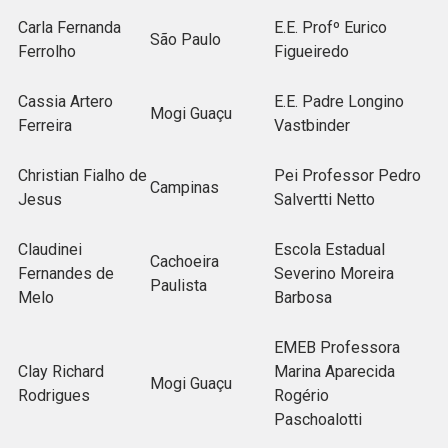
Carla Fernanda
E.E. Profº Eurico
São Paulo
Ferrolho
Figueiredo
Cassia Artero
E.E. Padre Longino
Mogi Guaçu
Ferreira
Vastbinder
Christian Fialho de
Pei Professor Pedro
Campinas
Jesus
Salvertti Netto
Claudinei
Escola Estadual
Cachoeira
Fernandes de
Severino Moreira
Paulista
Melo
Barbosa
EMEB Professora
Clay Richard
Marina Aparecida
Mogi Guaçu
Rodrigues
Rogério
Paschoalotti