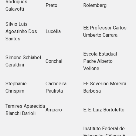
Rodrigues
Preto
Rolemberg
Galavotti
Silvio Luis
EE Professor Carlos
Agostinho Dos
Lucélia
Umberto Carrara
Santos
Escola Estadual
Simone Schiabel
Conchal
Padre Alberto
Geraldini
Vellone
Stephanie
Cachoeira
EE Severino Moreira
Chrispim
Paulista
Barbosa
Tamires Aparecida
Amparo
E. E. Luiz Bortoletto
Bianchi Darioli
Instituto Federal de
Educação, Ciência E