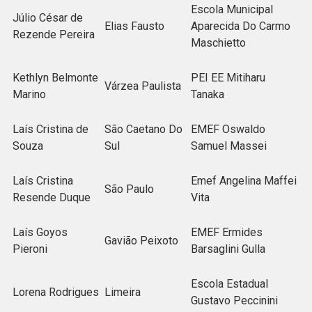
Escola Municipal
Júlio César de
Elias Fausto
Aparecida Do Carmo
Rezende Pereira
Maschietto
Kethlyn Belmonte
PEI EE Mitiharu
Várzea Paulista
Marino
Tanaka
Laís Cristina de
São Caetano Do
EMEF Oswaldo
Souza
Sul
Samuel Massei
Laís Cristina
Emef Angelina Maffei
São Paulo
Resende Duque
Vita
Laís Goyos
EMEF Ermides
Gavião Peixoto
Pieroni
Barsaglini Gulla
Escola Estadual
Lorena Rodrigues
Limeira
Gustavo Peccinini