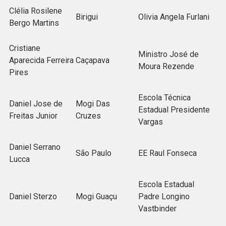
Clélia Rosilene
Birigui
Olivia Angela Furlani
Bergo Martins
Cristiane
Ministro José de
Aparecida Ferreira
Caçapava
Moura Rezende
Pires
Escola Técnica
Daniel Jose de
Mogi Das
Estadual Presidente
Freitas Junior
Cruzes
Vargas
Daniel Serrano
São Paulo
EE Raul Fonseca
Lucca
Escola Estadual
Daniel Sterzo
Mogi Guaçu
Padre Longino
Vastbinder