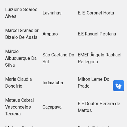
Luiziene Soares
Lavrinhas
E. E. Coronel Horta
Alves
Marcel Granadier
Amparo
E.E Rangel Pestana
Bizelo De Assis
Márcio
São Caetano Do
EMEF Ângelo Raphael
Albuquerque Da
Sul
Pellegrino
Silva
Maria Claudia
Milton Leme Do
Indaiatuba
Donofrio
Prado
Mateus Cabral
E E Doutor Pereira de
Vasconcelos
Caçapava
Mattos
Teixeira