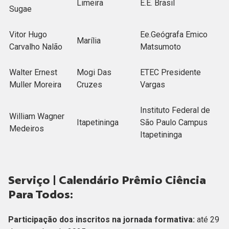
Limeira
E.E. Brasil
Sugae
Vitor Hugo
Ee.Geógrafa Emico
Marília
Carvalho Nalão
Matsumoto
Walter Ernest
Mogi Das
ETEC Presidente
Muller Moreira
Cruzes
Vargas
Instituto Federal de
William Wagner
Itapetininga
São Paulo Campus
Medeiros
Itapetininga
Serviço | Calendário Prêmio Ciência
Para Todos:
Participação dos inscritos na jornada formativa:
até 29