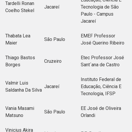
Tardelli Ronan
Jacareí
Tecnologia de São
Coelho Stekel
Paulo - Campus
Jacareí
Thabata Lea
EMEF Professor
São Paulo
Maier
José Querino Ribeiro
Thiago Bastos
Etec Professor José
Cruzeiro
Borges
Sant´ana de Castro
Instituto Federal de
Valmir Luis
Jacareí
Educação, Ciência E
Saldanha Da Silva
Tecnologia, IFSP
Vania Masami
EE José de Oliveira
São Paulo
Matsuno
Orlandi
Vinicius Akira