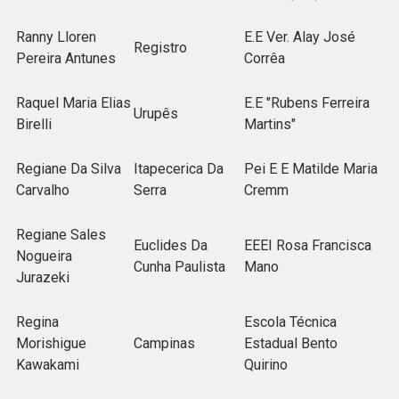
Ranny Lloren
E.E Ver. Alay José
Registro
Pereira Antunes
Corrêa
Raquel Maria Elias
E.E "Rubens Ferreira
Urupês
Birelli
Martins"
Regiane Da Silva
Itapecerica Da
Pei E E Matilde Maria
Carvalho
Serra
Cremm
Regiane Sales
Euclides Da
EEEI Rosa Francisca
Nogueira
Cunha Paulista
Mano
Jurazeki
Regina
Escola Técnica
Morishigue
Campinas
Estadual Bento
Kawakami
Quirino