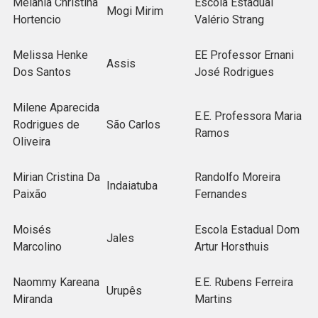
Melania Christina
Escola Estadual
Mogi Mirim
Hortencio
Valério Strang
Melissa Henke
EE Professor Ernani
Assis
Dos Santos
José Rodrigues
Milene Aparecida
E.E. Professora Maria
Rodrigues de
São Carlos
Ramos
Oliveira
Mirian Cristina Da
Randolfo Moreira
Indaiatuba
Paixão
Fernandes
Moisés
Escola Estadual Dom
Jales
Marcolino
Artur Horsthuis
Naommy Kareana
E.E. Rubens Ferreira
Urupês
Miranda
Martins