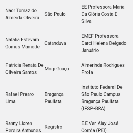
EE Professora Maria
Naor Tomaz de
São Paulo
Da Glória Costa E
Almeida Oliveira
Silva
EMEF Professora
Natália Estevam
Catanduva
Darci Helena Delgado
Gomes Mamede
Januário
Patricia Renata De
Almerinda Rodrigues
Mogi Guaçu
Oliveira Santos
Profa
Instituto Federal De
Rafael Prearo
Bragança
São Paulo Campus
Lima
Paulista
Bragança Paulista
(IFSP-BRA)
Ranny Lloren
E.E Ver. Alay José
Registro
Pereira Anthunes
Corrêa (PEI)