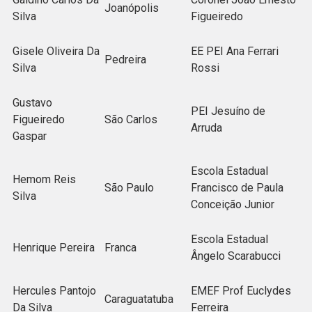
Joanópolis
Silva
Figueiredo
Gisele Oliveira Da
EE PEI Ana Ferrari
Pedreira
Silva
Rossi
Gustavo
PEI Jesuíno de
Figueiredo
São Carlos
Arruda
Gaspar
Escola Estadual
Hemom Reis
São Paulo
Francisco de Paula
Silva
Conceição Junior
Escola Estadual
Henrique Pereira
Franca
Ângelo Scarabucci
Hercules Pantojo
EMEF Prof Euclydes
Caraguatatuba
Da Silva
Ferreira