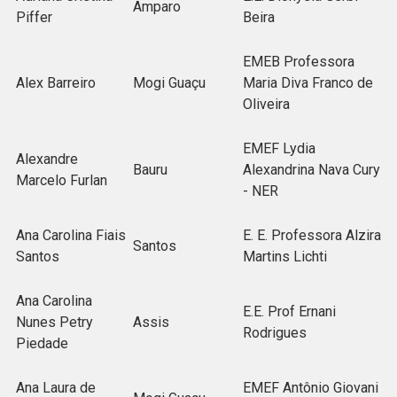
Amparo
Piffer
Beira
EMEB Professora
Alex Barreiro
Mogi Guaçu
Maria Diva Franco de
Oliveira
EMEF Lydia
Alexandre
Bauru
Alexandrina Nava Cury
Marcelo Furlan
- NER
Ana Carolina Fiais
E. E. Professora Alzira
Santos
Santos
Martins Lichti
Ana Carolina
E.E. Prof Ernani
Nunes Petry
Assis
Rodrigues
Piedade
Ana Laura de
EMEF Antônio Giovani