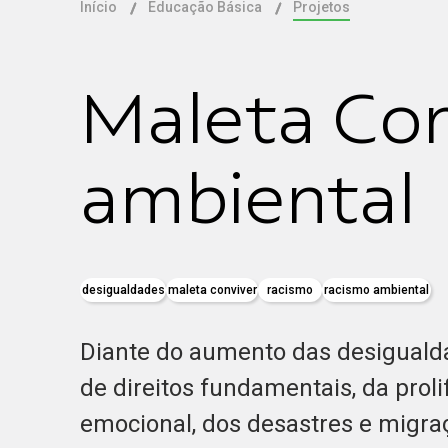
Início
Educação Básica
Projetos
Maleta Con
ambiental
desigualdades
maleta conviver
racismo
racismo ambiental
Diante do aumento das desigualda
de direitos fundamentais, da prol
emocional, dos desastres e migra