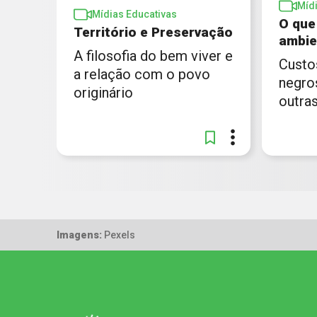
Míd
Mídias Educativas
O que
Território e Preservação
ambie
A filosofia do bem viver e
Custo
a relação com o povo
negros
originário
outra
Imagens:
Pexels