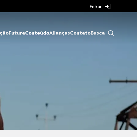
Entrar
ação
Futura
Conteúdo
Alianças
Contato
Busca