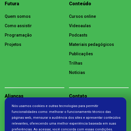
Futura
Conteúdo
Quem somos
Cursos online
Como assistir
Videoaulas
Programação
Podcasts
Projetos
Materiais pedagógicos
Publicações
Trilhas
Notícias
Alianças
Contato
Nós usamos cookies e outras tecnologias para permitir
Política de Privacidade
funcionalidades como: melhorar o funcionamento técnico das
páginas web, mensurar a audiência dos sites e apresentar conteúdos
relevantes, oferecendo uma melhor experiência baseada em suas
preferências. Ao acessar, você concorda com essas condições.