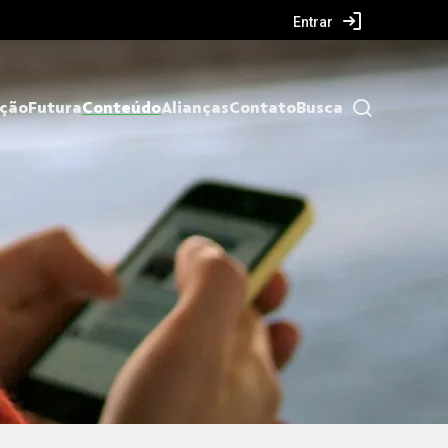
Entrar
ação
Futura
Conteúdo
Alianças
Contato
Busca