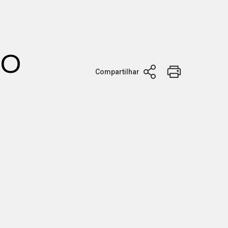
no
Compartilhar
a