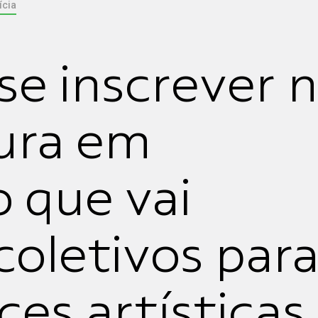
ícia
se inscrever 
tura em
 que vai
coletivos par
es artísticas