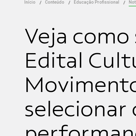
Início
Conteúdo
Educação Profissional
Not
Veja como 
Edital Cul
Movimento
selecionar 
performanc