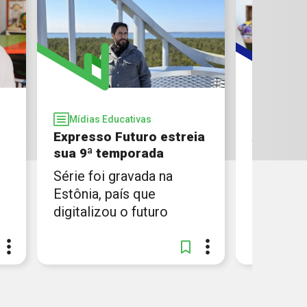
Mídias Educativas
Educaçã
Expresso Futuro estreia
Anuário 
sua 9ª temporada
Educaçã
Série foi gravada na
Documen
Estônia, país que
desigual
digitalizou o futuro
de infrae