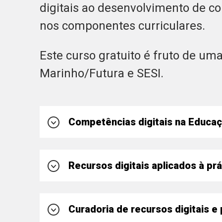
digitais ao desenvolvimento de c
nos componentes curriculares.
Este curso gratuito é fruto de um
Marinho/Futura e SESI.
Competências digitais na Educaç
Compreender, utilizar e criar tecnologias d
Recursos digitais aplicados à pr
Os diferentes papéis das tecnologias digi
Projeto ACOT
Curadoria de recursos digitais e
O papel da educação midiática nas escola