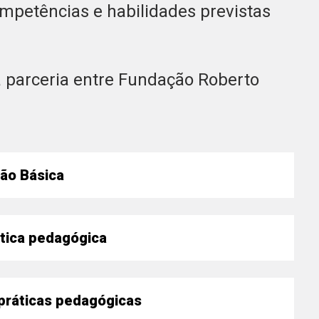
ompetências e habilidades previstas
a parceria entre Fundação Roberto
ão Básica
igitais
ática pedagógica
tais em sala de aula
 práticas pedagógicas
s