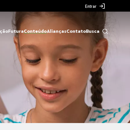
Entrar
ação
Futura
Conteúdo
Alianças
Contato
Busca