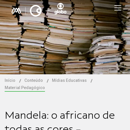
Início
Conteúdo
Mídias Educativas
Material Pedagógico
Mandela: o africano de
todas as cores -