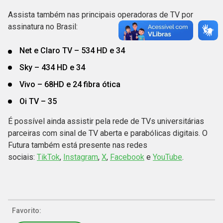
Assista também nas principais operadoras de TV por
assinatura no Brasil:
Net e Claro TV – 534 HD e 34
Sky – 434 HD e 34
Vivo – 68HD e 24 fibra ótica
Oi TV – 35
É possível ainda assistir pela rede de TVs universitárias
parceiras com sinal de TV aberta e parabólicas digitais. O
Futura também está presente nas redes
sociais:
TikTok
,
Instagram
,
X
,
Facebook
e
YouTube
.
Favorito: