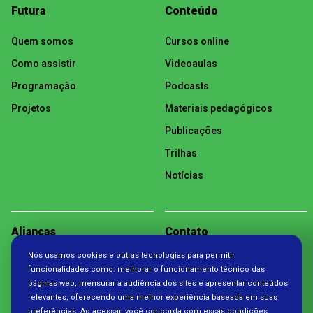
Futura
Conteúdo
Quem somos
Cursos online
Como assistir
Videoaulas
Programação
Podcasts
Projetos
Materiais pedagógicos
Publicações
Trilhas
Notícias
Alianças
Contato
Nós usamos cookies e outras tecnologias para permitir
Política de Privacidade
funcionalidades como: melhorar o funcionamento técnico das
páginas web, mensurar a audiência dos sites e apresentar conteúdos
relevantes, oferecendo uma melhor experiência baseada em suas
preferências. Ao acessar, você concorda com essas condições.