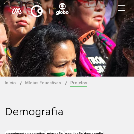
Início
Mídias Educativas
Projetos
Demografia
crescimento vegetativo
migração
população
demografia