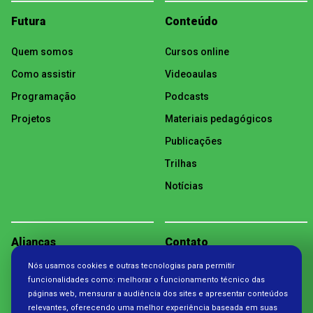
Futura
Conteúdo
Quem somos
Cursos online
Como assistir
Videoaulas
Programação
Podcasts
Projetos
Materiais pedagógicos
Publicações
Trilhas
Notícias
Alianças
Contato
Nós usamos cookies e outras tecnologias para permitir
Política de Privacidade
funcionalidades como: melhorar o funcionamento técnico das
páginas web, mensurar a audiência dos sites e apresentar conteúdos
relevantes, oferecendo uma melhor experiência baseada em suas