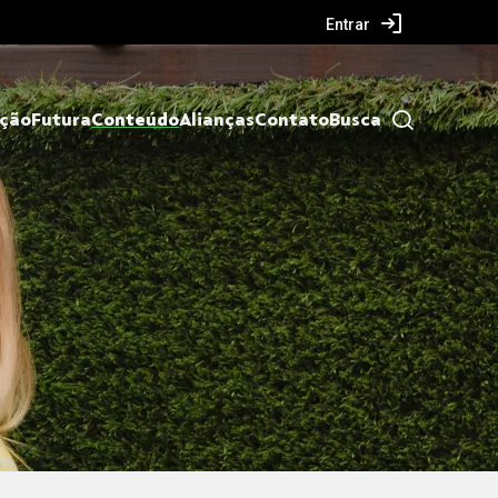
Entrar
ação
Futura
Conteúdo
Alianças
Contato
Busca