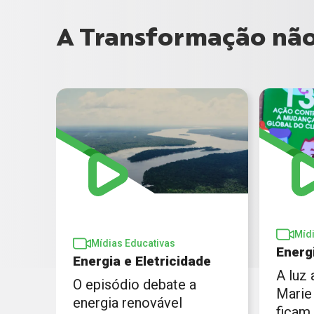
A Transformação não 
Míd
Mídias Educativas
Energ
Energia e Eletricidade
A luz
O episódio debate a
Marie 
energia renovável
ficam