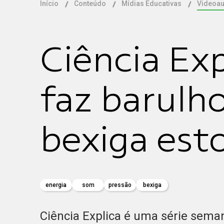
Início
Conteúdo
Mídias Educativas
Videoau
Ciência Exp
faz barulh
bexiga est
energia
som
pressão
bexiga
Ciência Explica é uma série seman