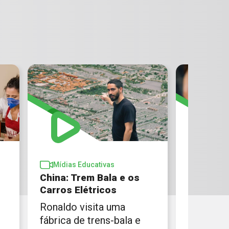
Mídias Educativas
Mídias 
China: Trem Bala e os
Como co
Carros Elétricos
ouvir o 
Ronaldo visita uma
Ciência 
fábrica de trens-bala e
consegui