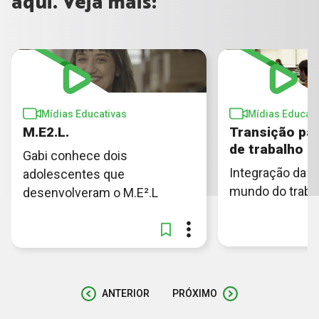
aqui. Veja mais:
Mídias Educativas
Mídias Educati
M.E2.L.
Transição pa
de trabalho
Gabi conhece dois
Integração da 
adolescentes que
mundo do traba
desenvolveram o M.E².L
ANTERIOR
PRÓXIMO