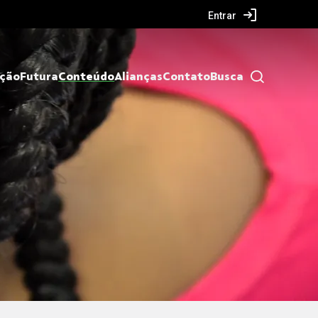
Entrar
ação
Futura
Conteúdo
Alianças
Contato
Busca