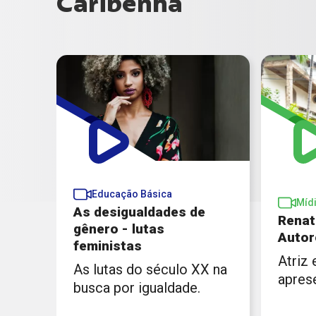
Caribenha
Educação Básica
Míd
As desigualdades de
Renat
gênero - lutas
Autor
feministas
Atriz 
As lutas do século XX na
aprese
busca por igualdade.