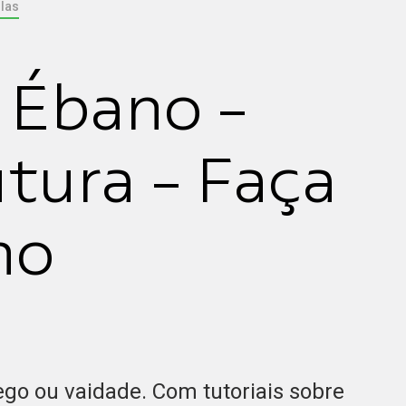
las
 Ébano -
tura - Faça
mo
ego ou vaidade. Com tutoriais sobre