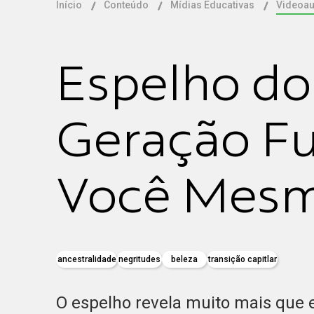
Início
Conteúdo
Mídias Educativas
Videoau
Espelho do
Geração Fu
Você Mes
ancestralidade
negritudes
beleza
transição capitlar
O espelho revela muito mais que 