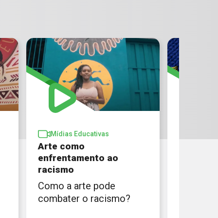
Mídias Educativas
Mídias 
Arte como
Empoder
enfrentamento ao
meninas 
racismo
anos]
Como a arte pode
Thainá e
combater o racismo?
vítimas 